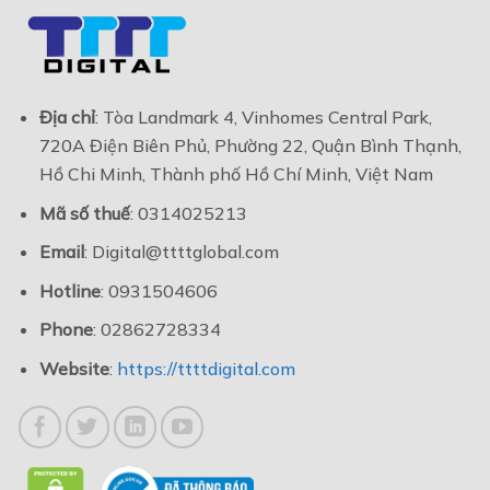
Địa chỉ
: Tòa Landmark 4, Vinhomes Central Park,
720A Điện Biên Phủ, Phường 22, Quận Bình Thạnh,
Hồ Chi Minh, Thành phố Hồ Chí Minh, Việt Nam
Mã số thuế
: 0314025213
Email
: Digital@ttttglobal.com
Hotline
: 0931504606
Phone
: 02862728334
Website
:
https://ttttdigital.com