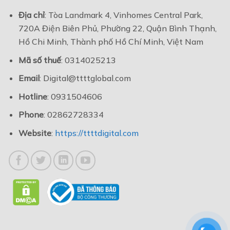
Địa chỉ
: Tòa Landmark 4, Vinhomes Central Park,
720A Điện Biên Phủ, Phường 22, Quận Bình Thạnh,
Hồ Chi Minh, Thành phố Hồ Chí Minh, Việt Nam
Mã số thuế
: 0314025213
Email
: Digital@ttttglobal.com
Hotline
: 0931504606
Phone
: 02862728334
Website
:
https://ttttdigital.com