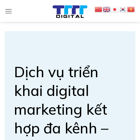
S
k
i
p
t
o
c
o
Dịch vụ triển
n
t
khai digital
e
n
t
marketing kết
hợp đa kênh –